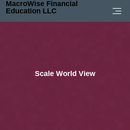
MacroWise Financial
Education LLC
Scale World View